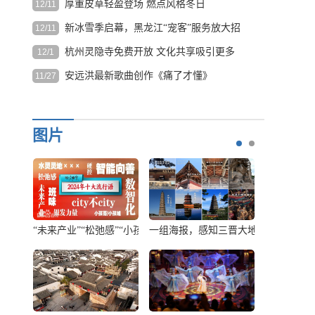
厚重皮草轻盈登场 燃点风格冬日
12/11
“十五五”规划建议提出，推动文化遗产系统性保护和统...
[详
家
细]
电
新冰雪季启幕，黑龙江“宠客”服务放大招
12/11
皮草这一在时尚长河中流淌了数千年的元素，随时代发展和
影
环保意...
[详细]
杭州灵隐寺免费开放 文化共享吸引更多
12/1
11月25日，哈尔滨冰雪大世界和太阳岛雪
局
目光
博会同时启动建设工作。前...
[详细]
统
安远洪最新歌曲创作《痛了才懂》
11/27
12月1日早上7
计，
时，冬日的晨
《痛过才懂》MV 词曲：安远洪 用心爱过你 揉碎成灰 深夜
截
光染亮北高峰
雨...
[详细]
至
的轮廓。杭州
图片
12
灵隐飞来峰
月
景...
[详细]
中
旬，
2025
年
中
/小孩姐”入选
组海报，感知三晋大地的“文化密码”
敦煌多个景区将免费开放 莫高窟开放洞窟增加至
【文保会客厅】苏伯民
国
电
影
总
票