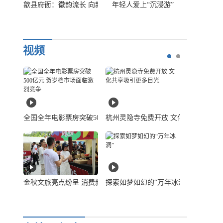
房
生
年轻人爱上“沉浸游”
“抢不到”的文创产品
两条线，看国庆假期小
已...
[详
细]
视频
亿元 贺岁档市场面临激烈竞争
杭州灵隐寺免费开放 文化共享吸引更多目光
北京：“非遗+旅游”解锁文旅融合新模式
拜年，有哪些大讲
场景激发经济强劲动能
探索如梦如幻的“万年冰洞”
对话高颖：用数字艺术诠释中国传统文化之美
土味“显眼包”！绵