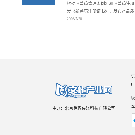
根据《兽药管理条例》和《兽药注册
发《新兽药注册证书》，发布产品质
犬病病毒gB化学发光抗体检测试剂
2026-7-30
自发布之日起执行。 批...
京
广
版
本
主办：北京后稷传媒科技有限公司