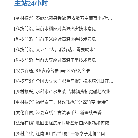
主站24小时
[乡村振兴]
秦岭北麓果香浓 西安数万亩葡萄串起“甜蜜产业链”
[科技前沿]
当前水稻应对高温热害技术意见
[科技前沿]
当前玉米应对高温热害技术意见
[科技前沿]
大豆：“人，我好热，需要喝水”
[科技前沿]
当前大豆应对高温干旱技术意见
[农事百通]
8.5农药名录.png 8.5农药名录
[科技前沿]
全国大豆大面积单产提升技术培训班在内蒙古扎兰屯举办
[乡村振兴]
水稻水产水生菜 吉林镇赉拓宽碱地农业增收路
[乡村振兴]
福建泰宁：林改“破壁”让翠竹变“绿金”
[文化自信]
泾县宣纸：古法承千年 新墨续书香
[法治在线]
收回出租房屋时哪些是自然损耗如何恢复原状？法官提示
[乡村产业]
辽南深山结“红袍” 一颗李子走俏全国