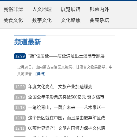
民俗非遗
人文地理
展览展馆
银幕内外
美食文化
数字文化
文化聚焦
曲苑杂坛
频道最新
“简”读居延——居延遗址出土汉简专题展
12/29
在内蒙古博物院开展
12月28日，由内蒙古自治区文物局、甘肃省文物局指导，中
共阿拉善...
[详细]
年度文化亮点丨文旅产业加速蝶变
12/29
全国全年电影票房突破500亿元 贺岁档市
12/19
祖国西南，大山深处，冬日的阳光唤醒了黄岗村，也温暖了
场面临激烈竞争
第一拨进...
[详细]
一笔绘青山，一菌启未来——艺术家赵一
12/18
根
丁以艺术礼赞圣泽松生命科技
据
这个景区就在中国，而且是由废弃矿区改
12/11
著名艺术家赵一丁教授画作《圣泽松茸》郑重赠予圣泽松生
中
造而成！
物集团 ...
[详细]
60项世界遗产！文明古国倾力保护文化遗
12/11
国
近日，一段关于中国江西上饶望仙谷美景
产
国
的视频在外网爆火，收获大...
[详细]