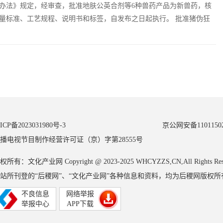
办法》规定，经审查，批准地肤公英合剂等6种兽药产品为新兽药，核
量标准、工艺规程、说明书和标签，自发布之日起执行。 批准猪伪狂
盒等7种兽药产品注册，发布产品质量标准、工艺规程、说明书和标签，
ICP备2023031980号-3
京公网安备11011502
播电视节目制作经营许可证（京）字第28555号
权所有：文化产业网 Copyright @ 2023-2025 WHCYZZS,CN,All Rights Res
站所刊登的“后稷网”、“文化产业网”各种信息和资料，均为后稷网版权
不良信息
网络举报
举报中心
APP下载