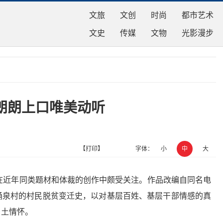
文旅
文创
时尚
都市艺术
文史
传媒
文物
光影漫步
朗朗上口唯美动听
【打印】
字体：
小
中
大
在近年同类题材和体裁的创作中颇受关注。作品改编自同名电
涌泉村的村民脱贫变迁史，以对基层百姓、基层干部情感的真
乡土情怀。