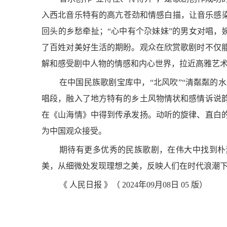
“抢不到
入西北音乐特有的高亢苍劲和情感白描，让音乐感染
回头的乡愁牵扯；“心中有个尕妹妹”的男女对唱，婉
了百姓对美好生活的期盼。观众在欣赏歌剧时不仅
解和感受剧中人物的情感和内心世界，拉近高雅艺
在中国民族歌剧宝库中，“北风吹”“清粼粼的水
唱段，融入了地方特有的乡土风物情状和感情诉说
在《山海情》中得到传承发扬。动听的旋律、直白
北京：
为中国观众接受。
期待有更多优秀的民族歌剧，在伟大中找到朴
美，从细微处发现理想之美，反映人们在时代浪潮
《 人民日报 》（ 2024年09月08日 05 版）
对话高