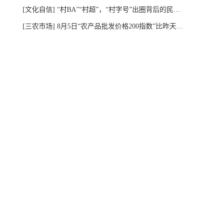
[文化自信]
“村BA”“村超”，“村字号”出圈背后的民生新图景
[三农市场]
8月5日“农产品批发价格200指数”比昨天上升0.07个点