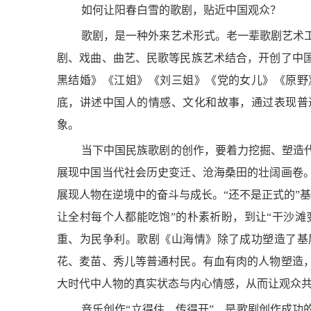
如何让阳春白雪的歌剧，贴近中国观众？
歌剧，是一种外来艺术形式。老一辈歌剧艺术
剧、戏曲、曲艺、民歌等民族艺术结合，开创了中
黑结婚》《江姐》《刘三姐》《党的女儿》《原野
底，讲述中国人的情感、文化和故事，通过表现普
象。
当下中国民族歌剧的创作，要着力挖掘、塑造
展现中国当代社会历史变迁、沧海桑田的壮阔画卷
展现人物在逆境中的奋斗与成长。“还不是正式的”
让全村每个人都能吃饱”的朴素祈盼，到让“干沙滩
敦煌多个
重、为民争利。歌剧《山海情》除了成功塑造了基
花、麦苗、秀儿等普通村民。有血有肉的人物塑造
大时代中人物的真实状态与内心情感，从而让观众
音乐创作“立得住、传得开”，是歌剧创作成功