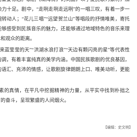
”的文创产品
两条线，看国庆假期小西天的口碑“逆转”
歙县府衙：徽韵流长 向新而
力十足。剧中，“走咧走咧走远咧”的一唱三叹，有着一步一
转动人；“花儿三唱”“远望贺兰山”等唱段的抒情唯美，寄托
能够感受到民族音乐的魅力，还能够通过地域特色的音乐来理
术和观众的距离。
来蓝莹莹的天”“洪湖水浪打浪”“天边有颗闪亮的星”等代表性
韵调，有着丰富纯真的美学内涵。中国民族歌剧的优良基因，
的语汇、充沛的情感，让歌剧旋律朗朗上口、唯美动听，更能
“非遗+旅游”解锁文旅融合新模式
拜年，有哪些大讲究？
全国全年电影票房突破500
素的真情，在平凡中挖掘精神的力量，从平实中找到朴拙之
下的奋斗，呈现繁盛的人间烟火。
颖：用数字艺术诠释中国传统文化之美
土味“显眼包”！绵竹年画里的风土人情
金秋文旅亮点纷呈 消费新
【编辑：史文明】