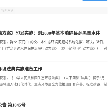
暂无评论
方案》印发实施：到2030年基本消除县乡黑臭水体
获悉，群众“家门口”的突出水生态环境问题将系统化推进解决。近日，
门《群众身边水体保护治理行动方案》（以下简称《行动方案》），对
治理作出系统部署，为人民群众提供更多优质水生态产品。 《...
环境法典实施准备工作
获悉，《中华人民共和国生态环境法典》（以下简称“法典”）将于8月
建设将进入法典化时代。生态环境部全方位推进配套完善、标准建设、制
地见效。 系统开展相关文件的清理和制修订，强化与法典适配衔接，
 第1045号