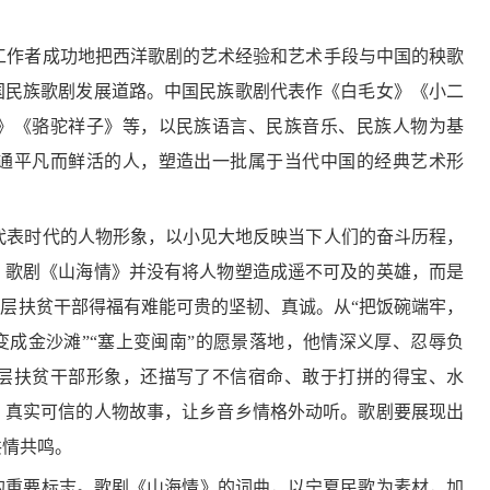
工作者成功地把西洋歌剧的艺术经验和艺术手段与中国的秧歌
国民族歌剧发展道路。中国民族歌剧代表作《白毛女》《小二
》《骆驼祥子》等，以民族语言、民族音乐、民族人物为基
通平凡而鲜活的人，塑造出一批属于当代中国的经典艺术形
代表时代的人物形象，以小见大地反映当下人们的奋斗历程，
。歌剧《山海情》并没有将人物塑造成遥不可及的英雄，而是
基层扶贫干部得福有难能可贵的坚韧、真诚。从“把饭碗端牢，
变成金沙滩”“塞上变闽南”的愿景落地，他情深义厚、忍辱负
景区将免费开放 莫高窟开放洞窟增加至10个
【文保会客厅】苏伯民：秉持“莫高精神”输出“敦煌经验”
“未来产业”“松弛感”“小孩哥
一
层扶贫干部形象，还描写了不信宿命、敢于打拼的得宝、水
，真实可信的人物故事，让乡音乡情格外动听。歌剧要展现出
共情共鸣。
的重要标志。歌剧《山海情》的词曲，以宁夏民歌为素材，加