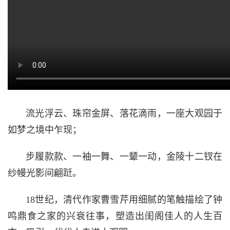
流光浮云、珠帘金屏、落花滴雨，一座大观园于
如梦之境中乍现；
步履款款、一袖一舞、一颦一动，金陵十二钗在
纱幔光影间翩跹。
18世纪，清代作家曹雪芹用细腻的笔触描绘了钟
鸣鼎食之家的兴衰往事，塑造出闺阁佳人的人生百