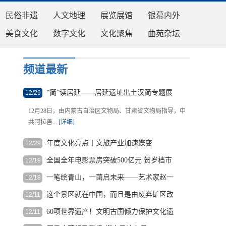
民俗非遗
人文地理
展览展馆
银幕内外
美食文化
数字文化
文化聚焦
曲苑杂坛
频道最新
“简”读居延——居延遗址出土汉简专题展
12/29
在内蒙古博物院开展
12月28日，由内蒙古自治区文物局、甘肃省文物局指导，中
共阿拉善...
[详细]
年度文化亮点丨文旅产业加速蝶变
12/29
全国全年电影票房突破500亿元 贺岁档市
12/19
祖国西南，大山深处，冬日的阳光唤醒了黄岗村，也温暖了
场面临激烈竞争
第一拨进...
[详细]
一笔绘青山，一菌启未来——艺术家赵一
12/18
根
丁以艺术礼赞圣泽松生命科技
据
这个景区就在中国，而且是由废弃矿区改
12/11
著名艺术家赵一丁教授画作《圣泽松茸》郑重赠予圣泽松生
中
造而成！
物集团 ...
[详细]
60项世界遗产！文明古国倾力保护文化遗
12/11
国
近日，一段关于中国江西上饶望仙谷美景
产
国
的视频在外网爆火，收获大...
[详细]