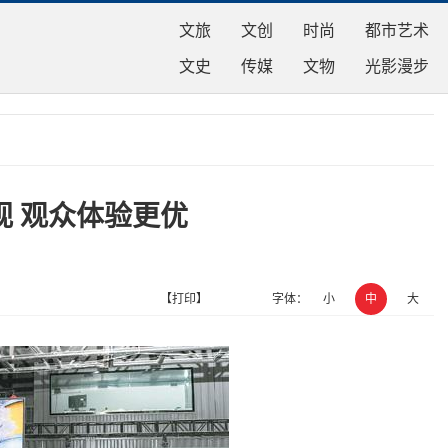
文旅
文创
时尚
都市艺术
文史
传媒
文物
光影漫步
视 观众体验更优
【打印】
字体：
小
中
大