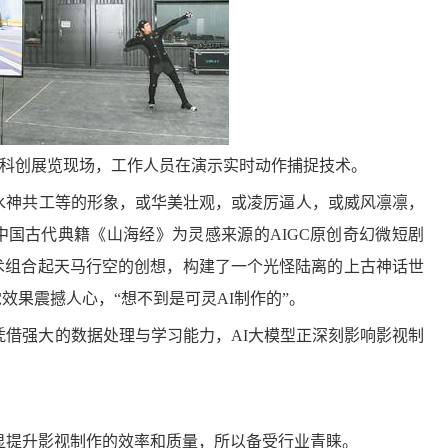
影视科创展览现场，工作人员在演示实时动作捕捉技术。
水神共工等的形象，或华美壮观，或凌厉逼人，或威风凛凛，
国古代典籍《山海经》为灵感来源的AIGC原创奇幻微短剧
术组合起天马行空的创想，构建了一个光怪陆离的上古神话世
果震撼人心，“想不到是可灵AI制作的”。
莫高窟开放洞窟增加至10个
【文保会客厅】苏伯民：秉持“莫高精神”输出“敦煌经验”
“未来产业”“松弛感”“小孩哥/小孩姐”入选
一组海报，感知三晋
凭借强大的数据处理与学习能力，AI大模型正深刻影响影视制
显提升影视制作的效率和质量，所以备受行业青睐。