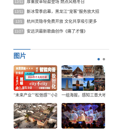
厚重皮草轻盈登场 燃点风格冬日
12/11
“十五五”规划建议提出，推动文化遗产系统性保护和统...
[详
家
细]
电
新冰雪季启幕，黑龙江“宠客”服务放大招
12/11
皮草这一在时尚长河中流淌了数千年的元素，随时代发展和
影
环保意...
[详细]
杭州灵隐寺免费开放 文化共享吸引更多
12/1
11月25日，哈尔滨冰雪大世界和太阳岛雪
局
目光
博会同时启动建设工作。前...
[详细]
统
安远洪最新歌曲创作《痛了才懂》
11/27
12月1日早上7
计，
时，冬日的晨
《痛过才懂》MV 词曲：安远洪 用心爱过你 揉碎成灰 深夜
截
光染亮北高峰
雨...
[详细]
至
的轮廓。杭州
图片
12
灵隐飞来峰
月
景...
[详细]
中
旬，
2025
年
中
大地的“文化密码”
敦煌多个景区将免费开放 莫高窟开放洞窟增加至10个
【文保会客厅】苏伯民：秉持“莫高精神
“未来产业”
国
电
影
总
票