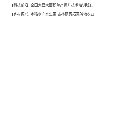
[科技前沿]
全国大豆大面积单产提升技术培训班在内蒙古扎兰屯举办
[乡村振兴]
水稻水产水生菜 吉林镇赉拓宽碱地农业增收路