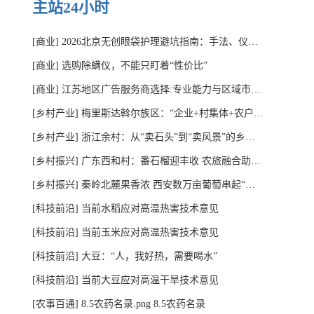
主站24小时
[商业]
2026北京无创眼袋护理避坑指南：手法、仪器、套盒怎么搭才有效？主城连锁生美这样选
[商业]
选购除螨仪，不能只盯着“性价比”
[商业]
江苏地区广告服务商选择:专业能力与区域市场洞察并重
[乡村产业]
梅里斯达斡尔族区：“企业+村集体+农户”串起致富链
[乡村产业]
浙江余村：从“卖石头”到“卖风景”的乡村蝶变
[乡村振兴]
广东西和村：番石榴迎丰收 农旅融合助振兴
[乡村振兴]
秦岭北麓果香浓 西安数万亩葡萄串起“甜蜜产业链”
[科技前沿]
当前水稻应对高温热害技术意见
[科技前沿]
当前玉米应对高温热害技术意见
[科技前沿]
大豆：“人，我好热，需要喝水”
[科技前沿]
当前大豆应对高温干旱技术意见
[农事百通]
8.5农药名录.png 8.5农药名录