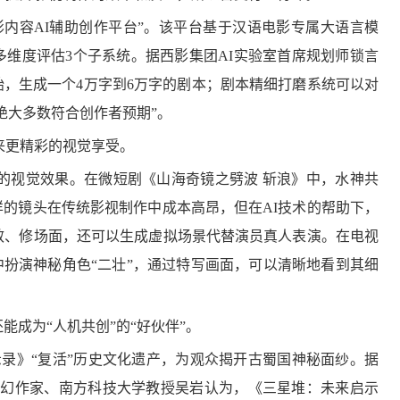
两条线，看国庆假期小西天的口碑“逆转”
歙县府衙：徽韵流长 向新而生
年轻人爱上“沉浸
内容AI辅助创作平台”。该平台基于汉语电影专属大语言模
维度评估3个子系统。据西影集团AI实验室首席规划师锁言
，生成一个4万字到6万字的剧本；剧本精细打磨系统可以对
绝大多数符合创作者预期”。
来更精彩的视觉享受。
的视觉效果。在微短剧《山海奇镜之劈波 斩浪》中，水神共
的镜头在传统影视制作中成本高昂，但在AI技术的帮助下，
文旅融合新模式
拜年，有哪些大讲究？
全国全年电影票房突破500亿元 贺岁档市场面
杭州灵隐寺免费开
效、修场面，还可以生成虚拟场景代替演员真人表演。在电视
中扮演神秘角色“二壮”，通过特写画面，可以清晰地看到其细
能成为“人机共创”的“好伙伴”。
释中国传统文化之美
土味“显眼包”！绵竹年画里的风土人情
金秋文旅亮点纷呈 消费新场景激发经济强劲
探索如梦如幻的“万
示录》“复活”历史文化遗产，为观众揭开古蜀国神秘面纱。据
科幻作家、南方科技大学教授吴岩认为，《三星堆：未来启示