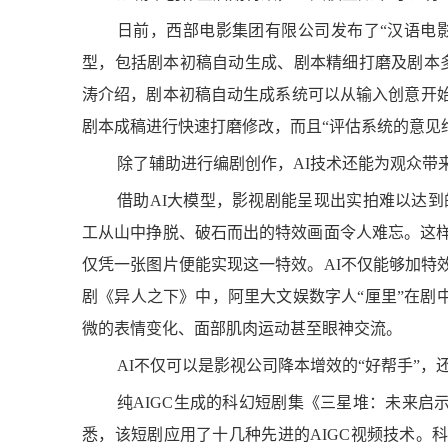
“抢不到”的文创产品
日前，西部电影集团有限公司发布了“汉语电影
型，包括剧本初稿自动生成、剧本精细打磨及剧本多
涛介绍，剧本初稿自动生成系统可以从输入创意开始
剧本成稿进行快速打磨修改，而且“评估系统的意见
除了辅助进行编剧创作，AI技术还能为观众带
借助AI大模型，影视剧能呈现出实拍难以达到
工从山中挣脱、破石而出的特效画面令人难忘。这样
北京：“非遗+旅游”解锁
仅凭一张图片便能实现这一特效。AI不仅能够加特
剧《异人之下》中，阿里大文娱数字人“厘里”在剧
微的表情变化、面部肌肉运动甚至眼神交流。
AI不仅可以是影视公司降本增效的“好帮手”，还
对话高颖：用数字艺术诠
纯AIGC生成的科幻短剧集《三星堆：未来启
悉，该短剧应用了十几种先进的AIGC视频技术。