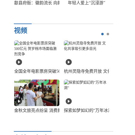
房
游”
“抢不到”的文创产品
两条线，看国庆假期小西天的口碑“逆
歙县府衙：
已...
[详
细]
视频
临激烈竞争
放 文化共享吸引更多目光
北京：“非遗+旅游”解锁文旅融合新模式
拜年，有哪些大讲究？
全国全年电
动能
年冰洞”
对话高颖：用数字艺术诠释中国传统文化之美
土味“显眼包”！绵竹年画里的风土人情
金秋文旅亮