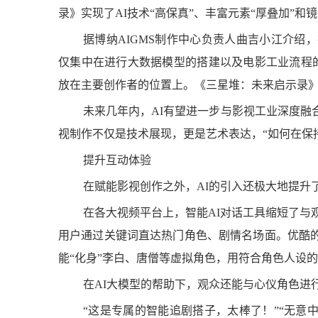
录》实现了AI技术“高保真”、丰富元素“厚叠加”和
据博纳AIGMS制作中心负责人曲吉小江介绍
仅集中在进行大数据模型的搭建以及电影工业流程的
放在主要创作者的位置上。《三星堆：未来启示录》
未来几年内，AI有望进一步与影视工业深度融
视制作不仅是技术展现，更是艺术表达，“如何在保
提升互动体验
在赋能影视创作之外，AI的引入还极大地提升
在各大视频平台上，智能AI对话工具缩短了与
用户通过关键词直达热门角色、剧情名场面。优酷的
能“化身”李白、唐僧等虚拟角色，用符合角色人设
在AI大模型的帮助下，观众还能与心仪角色进
“这是专属的智能追剧搭子，太棒了！”“无意