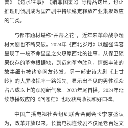
警》《边水往事》《猎罪图鉴2》等精品迭出，也让
推理刑侦剧成为国产剧中持续稳定释放产业集聚效应
的门类。
与都市题材堪称“并蒂之花”，近年来革命战争题
材大剧也不断突破。2024年《西北岁月》以超强阵容
呈现了一段革命星星之火燎原西北的往事，从保卫硕
果仅存的革命根据地，到迈向革命胜利，情感丰沛的
故事细节被诸多网友转发。另一部史诗大剧《上甘
岭》的大屏收视率一路领先，显示出罕见的男性观众
占八成以上的观剧新气象。2023年尾首播，2024年延
续热播效应的《问苍茫》也收获高收视和好口碑。
中国广播电视社会组织联合会副会长李京盛认
为，改革开放以来，长篇电视连续剧不仅是老百姓文