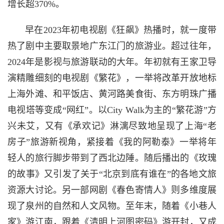
增长超370%。
早在2023年初电视剧《狂飙》热播时，就一度带
热了剧中主要取景地广东江门的旅游业。超过往年，
2024年是影视与旅游联动的大年。年初就有王家卫导
演精雕细刻的电视剧《繁花》，一举将改革开放地标
上海外滩、和平饭店、黄河路美食街、东方明珠广播
电视塔等变成“网红”。以City Walk为主的“繁花游”方
兴未艾，又有《承欢记》淋漓尽致地呈现了上海“老
房子”旅游新视角，紧接着《我的阿勒泰》一举将年
轻人的旅行脚步带到了西北边陲。随后播出的《玫瑰
的故事》又引发了关于“北京到底有谁在”的各地文旅
资源大讨论。另一部网剧《春色寄情人》则多维度展
现了泉州的自然和人文风物。至年末，随着《小巷人
家》游江南，跟着《清明上河图密码》游开封，又成