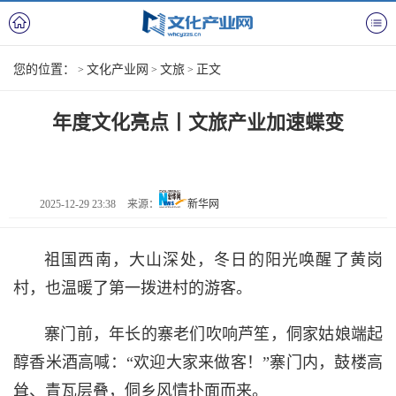
您的位置：
文化产业网
文旅
正文
>
>
>
年度文化亮点丨文旅产业加速蝶变
2025-12-29 23:38
来源：
新华网
祖国西南，大山深处，冬日的阳光唤醒了黄岗
村，也温暖了第一拨进村的游客。
寨门前，年长的寨老们吹响芦笙，侗家姑娘端起
醇香米酒高喊：“欢迎大家来做客！”寨门内，鼓楼高
耸、青瓦层叠，侗乡风情扑面而来。