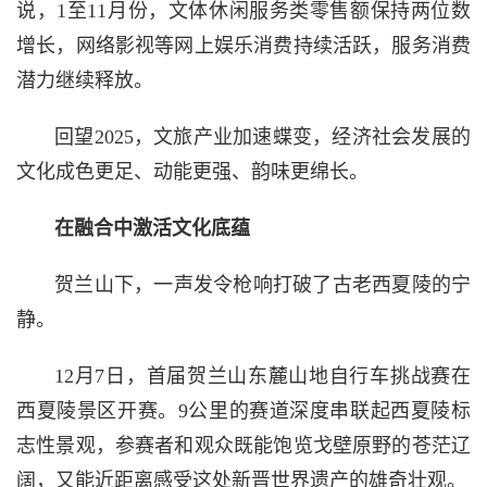
说，1至11月份，文体休闲服务类零售额保持两位数
增长，网络影视等网上娱乐消费持续活跃，服务消费
潜力继续释放。
回望2025，文旅产业加速蝶变，经济社会发展的
文化成色更足、动能更强、韵味更绵长。
在融合中激活文化底蕴
贺兰山下，一声发令枪响打破了古老西夏陵的宁
静。
12月7日，首届贺兰山东麓山地自行车挑战赛在
西夏陵景区开赛。9公里的赛道深度串联起西夏陵标
志性景观，参赛者和观众既能饱览戈壁原野的苍茫辽
阔，又能近距离感受这处新晋世界遗产的雄奇壮观。