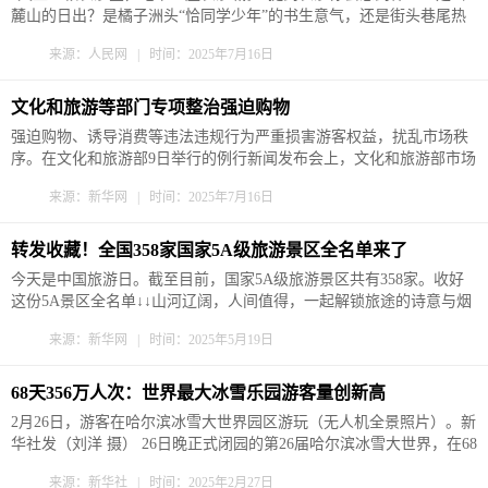
麓山的日出？是橘子洲头“恰同学少年”的书生意气，还是街头巷尾热
辣浓郁的烟火气？与《美好中国城市行》一起走进长沙，感受山水洲
来源：人民网 | 时间：2025年7月16日
城的青春与活力。 去岳麓山看日出 感受“恰同学少年” “岳麓之胜，甲
于湘楚。”...
文化和旅游等部门专项整治强迫购物
强迫购物、诱导消费等违法违规行为严重损害游客权益，扰乱市场秩
序。在文化和旅游部9日举行的例行新闻发布会上，文化和旅游部市场
管理司副司长余昌国表示，文化和旅游部将加强与公安、市场监管等
来源：新华网 | 时间：2025年7月16日
部门的协同配合，以整治强迫购物等违法违规行为为重点，在全国范
围内开展旅游市场秩序整治。 据介绍，日前，文化和旅游部联合公...
转发收藏！全国358家国家5A级旅游景区全名单来了
今天是中国旅游日。截至目前，国家5A级旅游景区共有358家。收好
这份5A景区全名单↓↓山河辽阔，人间值得，一起解锁旅途的诗意与烟
火！
来源：新华网 | 时间：2025年5月19日
68天356万人次：世界最大冰雪乐园游客量创新高
2月26日，游客在哈尔滨冰雪大世界园区游玩（无人机全景照片）。新
华社发（刘洋 摄） 26日晚正式闭园的第26届哈尔滨冰雪大世界，在68
天运营期内累计接待游客356万人次，较上一届的271万人次增长
来源：新华社 | 时间：2025年2月27日
31.4%，创历史新高。 “再和火炬合个影！”哈尔滨冰雪大世界园区