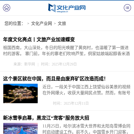
您的位置：
文化产业网
文旅
>
>
年度文化亮点丨文旅产业加速蝶变
祖国西南，大山深处，冬日的阳光唤醒了黄岗村，也温暖了第一拨进
村的游客。 寨门前，年长的寨老们吹响芦笙，侗家姑娘端起醇香米酒
高喊：“欢迎大家来做客！”寨门内，鼓楼高耸、青瓦层叠，侗乡风情
来源：新华网 | 时间：2025年12月29日
扑面而来。 这个位于贵州省黔东南苗族侗族自治州黎平县的小山村，
是当地最古老的侗寨之一。800多年人文积淀，为村...
这个景区就在中国，而且是由废弃矿区改造而成！
近日，一段关于中国江西上饶望仙谷美景的视频
在外网爆火，收获大量网民点赞。然而，有账号
却将视频标注为日本“东京”和“北海道”。12月8
时间：2025年12月11日
日，中国驻印度大使馆发言人宇静在社交平台X
上发帖辟谣称：实际上，这是中国江西望仙谷。
请你们亲自来中国，看看真正的中国吧。 位于
新冰雪季启幕，黑龙江“宠客”服务放大招
江西省上饶市广信区望仙乡的...
11月25日，哈尔滨冰雪大世界和太阳岛雪博会同
时启动建设工作。前不久，中国雪乡开门迎客，