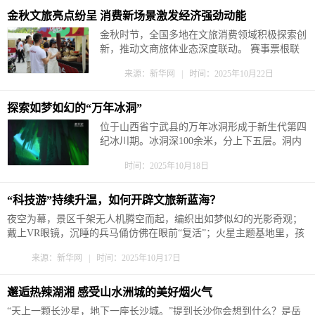
金秋文旅亮点纷呈 消费新场景激发经济强劲动能
金秋时节，全国多地在文旅消费领域积极探索创
新，推动文商旅体业态深度联动。 赛事票根联
动 释放消费活力 “双奥之城”北京举办了多项体
来源：新华网 | 时间：2025年10月22日
育赛事，掀起观赛热潮。石景山区推出票根主题
活动，联动各大商圈，球迷凭借赛事票根可享受
各种优惠活动。 北京各类体育赛事活动精彩纷
探索如梦如幻的“万年冰洞”
呈，不仅展现了体育产业的蓬勃活力与广...
位于山西省宁武县的万年冰洞形成于新生代第四
纪冰川期。冰洞深100余米，分上下五层。洞内
四壁皆冰，常年不化。洞中的冰笋、冰柱、冰
时间：2025年10月18日
瀑、冰葡萄、冰钟乳分布于各层空间，晶莹剔
透，在五彩灯光的照射下呈现出梦幻般的景象，
宛若地下“水晶宫”。近年来，山西大学环境与资
“科技游”持续升温，如何开辟文旅新蓝海？
源学院开设国家级虚拟仿真实验教学课程
夜空为幕，景区千架无人机腾空而起，编织出如梦似幻的光影奇观；
&ldqu...
戴上VR眼镜，沉睡的兵马俑仿佛在眼前“复活”；火星主题基地里，孩
子们穿上宇航服，开启一场激动人心的“太空任务”…… 这并非科幻电
来源：新华网 | 时间：2025年10月17日
影，而是在全国多地真实上演的“科技游”场景。人工智能、虚拟现
实、元宇宙等...
邂逅热辣湖湘 感受山水洲城的美好烟火气
“天上一颗长沙星，地下一座长沙城。”提到长沙你会想到什么？是岳