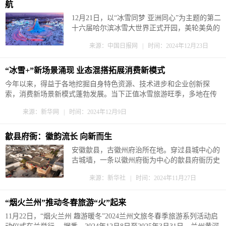
航
12月21日，以“冰雪同梦 亚洲同心”为主题的第二
十六届哈尔滨冰雪大世界正式开园，美轮美奂的
冰雪景观与笑靥如花的如织游人，共同描绘出冬
来源：中国日报网 | 时间：2024年12月23日
日里最动人的画卷。 欣赏冰雪奇观 游客纷纷赞
叹 21日上午，穿着厚厚棉衣的游客们满怀兴奋
走进园区，亲眼目睹世界一流冰雪景区风采，纷
“冰雪+”新场景涌现 业态混搭拓展消费新模式
纷赞叹不已。 上午的哈尔滨冰雪大世界...
今年以来，得益于各地挖掘自身特色资源、技术进步和企业创新探
索，消费新场景新模式蓬勃发展。当下正值冰雪旅游旺季，多地在传
统冰雪游基础上创新供给，打造文旅消费新场景。科技赋能也提升了
来源：新华网 | 时间：2024年12月9日
消费效率和便捷性，商业创新满足了多样化消费需求。专家表示，未
来应继续发挥创新驱动力，优化消费场景和模式，以满足消费者不断
升...
歙县府衙：徽韵流长 向新而生
安徽歙县，古徽州府治所在地。穿过县城中心的
古城墙，一条以徽州府衙为中心的歙县府衙历史
文化街区留着徽文化最深的印记。 市井长巷
来源：新华社 | 时间：2024年11月27日
中，白墙黛瓦的徽派古建雕梁画栋、飞檐起落，
数百年历史的许国石坊荣光依旧、静静伫立，街
边老店里的锭锭徽墨余味悠长，续写着传承千年
“烟火兰州”推动冬春旅游“火”起来
的文脉。 对传统文化的“守”和“用&r...
11月22日，“烟火兰州 趣游暖冬”2024兰州文旅冬春季旅游系列活动启