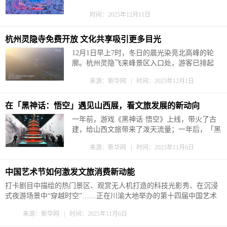
全国各地游客纷至沓来。冰雪大省黑龙江瞄准
时间：2025年12月11日
“后亚冬”契机，以“冰雪之冠·大美龙江”为引领，
在冬季冰雪旅游“百日行动”里放出大招，宠客
“无限”，为我国冰雪经济持续火爆贡献智慧...
杭州灵隐寺免费开放 文化共享吸引更多目光
12月1日早上7时，冬日的晨光染亮北高峰的轮
廓。杭州灵隐飞来峰景区入口处，游客已排起
队，这座承载着世界文化遗产盛名与千年佛教石
来源：新华网 | 时间：2025年12月1日
窟艺术的瑰宝，正式免费向游客敞开怀抱。 自
当日起，杭州灵隐飞来峰景区正式实行免票政
策，向公众免费开放。此次免票范围涵盖整个灵
在「黑神话：悟空」遇见山西展，看文旅发展的新动向
隐飞来峰景区，包括灵隐寺、永福寺、韬光寺等
一年前，游戏《黑神话·悟空》上线，带火了古
著名文化景点...
建，给山西文旅带来了泼天流量；一年后，「黑
神话：悟空」遇见山西——古建数字艺术展亮相
来源：新华网 | 时间：2025年11月6日
太原古县城，被吸引的不止是游戏玩家和古建爱
好者。 川流不息的探展、舆论话题热度攀高、
限定票售罄，这是探索数字文化产业发展新路的
中国艺术节如何激发文旅消费新动能
一次尝试，也是匠心打造传播展示中...
打卡剧目中描绘的热门景区、观赏无人机打造的科技光影秀、在沉浸
式夜游场景中“穿越时空”……正在川渝大地举办的第十四届中国艺术
节，通过精品剧目展演、“跟着演出去旅行”等特色线路，巧妙串联起
来源：新华网 | 时间：2025年11月6日
演出场馆、旅游景区与文化地标，在艺术欣赏与旅游体验的有机结合
中，激发文旅消费的新动能...