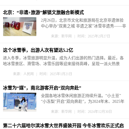
内，“90后”哈尔滨市民何东哲和朋友来到20...
北京：“非遗+旅游”解锁文旅融合新模式
2月26日，北京市文化和旅游局在北京非遗体验
中心举办“双奥之城 非遗之家”冰雪非遗秀——非
遗+旅游资源展示与对接活动。本次活动以“非遗
来源：新华网 | 时间：2025年2月27日
+旅游”融合发展为主题，重点围绕非遗资源展示
与项目对接展开。 活动当天特别设置“非遗+旅
游”交流洽谈会，北京面人郎、木版水印技艺等
这个冰雪季，出游人次有望达5.2亿
多...
进入冬季，冰雪旅游明显升温，成为人们出游的热门选择。最近，各
地冰雪景区、滑雪场、冰雪乐园等迎来接待高峰，呈现一派火热景
象。 中国旅游研究院发布的中国冰雪旅游发展报告（2025）显示，
来源：人民网 | 时间：2025年1月21日
2023—2024冰雪季我国冰雪休闲旅游人次4.3亿，冰雪休闲旅游收入
5247亿元。2024—2025冰雪季我国冰雪休闲旅游人次有望达5....
冰雪为“媒”，南北游客开启“双向奔赴”
全国各地冰雪休闲旅游正持续升温。“小土豆”
“小冻梨”开启“双向奔赴”，为2024年末、2025年
初的文旅市场注入热度和活力。 随着哈尔滨冰
来源：新华网 | 时间：2024年12月30日
雪大世界开幕，“尔滨”成为冬季旅游“顶流”目的
地之一。 “这座‘冰雪奇园’很值得前来，特别是
超级冰滑梯真是...
第二十六届哈尔滨冰雪大世界盛装开园 今冬冰雪欢乐正式启