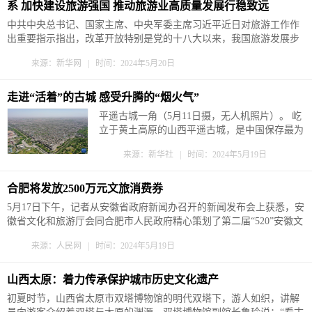
系 加快建设旅游强国 推动旅游业高质量发展行稳致远
中共中央总书记、国家主席、中央军委主席习近平近日对旅游工作作
出重要指示指出，改革开放特别是党的十八大以来，我国旅游发展步
入快车道，形成全球最大国内旅游市场，成为国际旅游最大客源国和
来源：新华网 | 时间：2024年5月20日
主要目的地，旅游业从小到大、由弱渐强，日益成为新兴的战略性支
柱产业和具有显著时代特征的民生产业、幸福产业，成功走出了一
条...
走进“活着”的古城 感受升腾的“烟火气”
平遥古城一角（5月11日摄，无人机照片）。 屹
立于黄土高原的山西平遥古城，是中国保存最为
完整的古城之一。经过2800余年洗礼，2.25平方
来源：新华社 | 时间：2024年5月19日
公里的古城内保存着300余处文物、近4000处传
统建筑。青砖黛瓦的古城里，大量传统文化在日
常生活中活态传承。1997年，它开创了中国以整
合肥将发放2500万元文旅消费券
座古城列入世界文化遗产的先河。 斑驳的老城
5月17日下午，记者从安徽省政府新闻办召开的新闻发布会上获悉，安
门、深...
徽省文化和旅游厅会同合肥市人民政府精心策划了第二届“520”安徽文
旅惠民消费季活动。活动将于5月19日启动，持续至10月底。活动期
来源：人民网 | 时间：2024年5月19日
间，合肥将发放2500万元文旅消费券，是合肥市启动文旅消费惠民工
作以来，规模最大的一次。 在消费券的使用范围上，...
山西太原：着力传承保护城市历史文化遗产
初夏时节，山西省太原市双塔博物馆的明代双塔下，游人如织，讲解