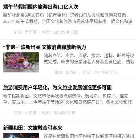
端午节假期国内旅游出游1.1亿人次
新华社北京6月10日电（记者徐壮）记者10日从文化和旅游部获悉，
2024年端午节假期，全国文化和旅游市场总体平稳有序。据文化和旅
游部数据中心测算，全国国内旅游出游合计1.1亿人次，同比增长
来源：新华网 | 时间：2024年6月13日
6.3%；国内游客出游总花费403.5亿元，同比增长8.1%。 假期中，群
众赛龙舟、吃粽子、唱山歌、赏古曲，传统节日文化内涵与旅游发展
深...
“非遗+”焕新出圈 文旅消费释放新活力
随着立竿、出龙、点睛、接龙、送标、旺盆等仪
式完成，68岁的张亭源老人身着金黄色底、绣有
青龙图案的衣裳，健步登上五彩龙船。平底、昂
来源：新华网 | 时间：2024年6月13日
首、翘尾的龙船在上海宝山美兰湖面灵活行驶、
快速转弯，队员们齐声呼号，戏曲演员立于船
头，彩旗在风中飘扬，引得现场观众连连叫好。
旅游消费用户年轻化，为文旅业发展创造更多可能
端午节（罗店划龙船习俗）是国家级非遗项目，
端午假期将至，文旅市场再次被点燃热情。赛龙舟、包粽子、挂艾
在祭祀...
草、赏古乐……今年端午节恰逢“文化和自然遗产日”，各地文化和旅
游深度融合场景不断推陈出新，微度假、避暑和民俗体验主题相结
来源：人民网 | 时间：2024年6月7日
合，热气腾腾的“端午经济”成为消费活力升级的缩影。 今年以来，我
国旅游市场逐步恢复，并呈现...
新疆和田：文旅融合引客来
这是在新疆和田地区约特干故城景区拍摄的演出