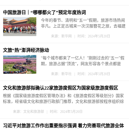
经济发展、构筑精神家园、展示中国形象、增进文明互鉴的使命任
务...
中国旅游日｜“哪哪都火了”预定年度热词
今年的春节、清明和“五一”假期，旅游市场热闹
非凡。上正定古城来一次汉服簪花之旅，去福建
平潭追一场“蓝眼泪”浪漫奇景，在浙江义乌感受
来源：新华网 | 时间：2024年5月20日
一场“进货式”旅游体验……不论大城市还是“小
地方”，“哪哪都火”已经成为当下热词。 “小地
方”不再...
文旅“热”澎湃经济脉动
“每个城市都来了一亿人！”刚刚过去的“五一”假
期，旅游占据“顶流”，网友形容各个景点都是
“人从众”。文化和旅游部数据显示，“五一”期
来源：新华社 | 时间：2024年5月20日
间，全国国内旅游出游合计2.95亿人次，同比增
长7.6%；国内游客出游总花费1668.9亿元，同比
增长12.7%。 一段时间以来，从文化场...
文化和旅游部拟确认22家旅游度假区为国家级旅游度假区
根据《国家级旅游度假区管理办法》和《旅游度假区等级划分》国家
标准，经省级文化和旅游行政部门推荐，文化和旅游部按程序组织综
合认定，以下22家旅游度假区达到国家级旅游度假区标准要求，拟确
来源：文化和旅游部 | 时间：2024年5月20日
定为2024年新一批国家级旅游度假区，现予公示。名单如下（按行政
区划顺序排列）： 北京市 密云古北水镇国际休闲旅游度假区 山西...
习近平对旅游工作作出重要指示强调 着力完善现代旅游业体