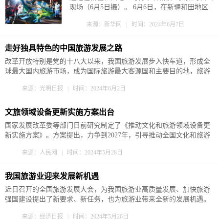
现场（6月5日摄）。 6月6日，在新疆和田地区
约特干故城景区，演员与游客互动。 新疆和田
来源：新华网 | 时间：2024年6月7日
地区约特干故城景区建筑面积约7万平方米，是
当地重要文旅项目。约特干故城景区以“文旅+演
艺+科技”的思路，布局歌舞演艺、美食鉴赏等场
走好独具特色的中国旅游发展之路
景业态，力图再现古代丝绸之路上繁华盛...
改革开放特别是党的十八大以来，我国旅游发展步入快车道，形成全
球最大国内旅游市场，成为国际旅游最大客源国和主要目的地，旅游
业从小到大、由弱渐强，日益成为新兴的战略性支柱产业和具有显著
来源：光明日报 | 时间：2024年6月2日
时代特征的民生产业、幸福产业，成功走出了一条独具特色的中国旅
游发展之路。 我国具有得天独厚的旅游资源，旅游业发展充满机遇...
文旅领域设备更新实施方案出台
国家发展改革委等部门日前研究制定了《推动文化和旅游领域设备更
新实施方案》。方案提出，力争到2027年，引导推动全国文化和旅游
领域更新一批设施设备，保持相关投资规模持续稳定增长，全面提升
来源：人民网 | 时间：2024年5月28日
服务质量，推动文化和旅游高质量发展。 根据方案，下一步将实施观
光游览设施更新提升行动、游乐设施更新提升行动、演艺设备更新...
我国旅游业迎来发展新机遇
近日召开的全国旅游发展大会，为我国旅游业高质量发展、加快旅游
强国建设提出了新要求、新任务，也为旅游业带来全新的发展机遇。
眼下，全行业信心满满、干劲十足，锚定旅游强国建设目标，坚持守
来源：经济日报 | 时间：2024年5月26日
正创新、提质增效、融合发展，全力以赴担负起服务美好生活、促进