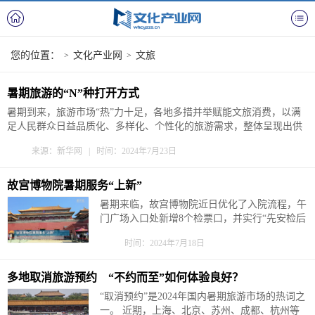
您的位置：
文化产业网
文旅
>
>
暑期旅游的“N”种打开方式
暑期到来，旅游市场“热”力十足，各地多措并举赋能文旅消费，以满
足人民群众日益品质化、多样化、个性化的旅游需求，整体呈现出供
需两旺、欣欣向荣的态势。 纵观暑期旅游市场，哪些数据值得关注？
来源：新华网 | 时间：2024年7月23日
哪些新特点、新趋势、新机遇正在涌现？四个字带你解锁暑期旅游的
“N”种打开方式！ “研”&md...
故宫博物院暑期服务“上新”
暑期来临，故宫博物院近日优化了入院流程，午
门广场入口处新增8个检票口，并实行“先安检后
检票”，提升游客入场效率；在端门广场西侧和
时间：2024年7月18日
协和门以东两个观众排队集中的区域增设临时厕
所，急救包配发到开放区域几十个点位，为观众
提供相应帮助；结合院内日照特点，将长时间暴
多地取消旅游预约 “不约而至”如何体验良好？
晒的路椅调整位置，为观众提供阴凉的休...
“取消预约”是2024年国内暑期旅游市场的热词之
一。 近期，上海、北京、苏州、成都、杭州等