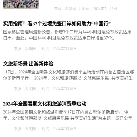
旅游热门城市纷纷宣布，除部分重点景区、博物
来源：新华网 | 时间：2024年7月18日
馆外，其他景区取消预约要求。 随着暑期来
临，多地旅游市场迎来客流高峰。取消预约后，
如何让“不约而至”的游客有更好的旅游体验？ 多
实用指南！看37个过境免签口岸如何助力“中国行”
地取消景区预约 时值盛夏，记...
国家移民管理局最新公告，新增3个口岸为144小时过境免签政策适用
口岸。至此，中国144小时过境免签政策适用口岸增至37个。
来源：新华网 | 时间：2024年7月18日
文旅新场景 出游新体验
17日，2024年全国暑期文化和旅游消费季主场活动在内蒙古自治区鄂
尔多斯市举行。 2024年，文化和旅游部以“文旅惠民乐民 共享美好生
活”为主题，举办贯穿全年的全国文化和旅游消费促进活动。根据总体
来源：人民网 | 时间：2024年7月18日
安排，文化和旅游部于7月至8月举办2024年全国暑期文化和旅游消费
季，组织各地针对暑期旅游旺季...
2024年全国暑期文化和旅游消费季启动
2024年全国暑期文化和旅游消费季17日在内蒙古鄂尔多斯启动。 今
年，文化和旅游部以“文旅惠民乐民 共享美好生活”为主题，贯穿全年
举办全国文化和旅游消费促进活动。根据活动总体安排，文化和旅游
来源：人民网 | 时间：2024年7月18日
部于7月至8月举办2024年全国暑期文化和旅游消费季，组织各地围绕
暑期旅游旺季推出一系列特色文旅活动、新型消费场景...